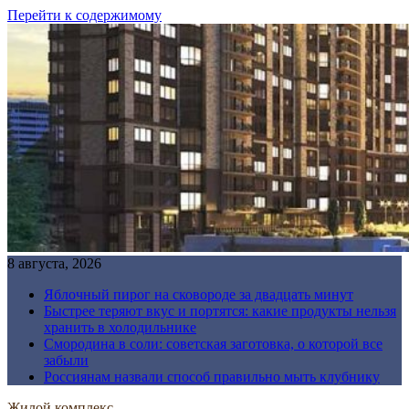
Перейти к содержимому
8 августа, 2026
Яблочный пирог на сковороде за двадцать минут
Быстрее теряют вкус и портятся: какие продукты нельзя
хранить в холодильнике
Смородина в соли: советская заготовка, о которой все
забыли
Россиянам назвали способ правильно мыть клубнику
Жилой комплекс