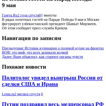
9 мая
Газета.Ru
2 года спустя
0
1 минуты
В рядах почетных гостей на Параде Победы 9 мая в Москве
фигурирует узбекистанский президент Шавкат Мирзиеев.
Об этом сообщает пресс-служба Кремля.
Навигация по записям
Предыдущая:
Историк кулинарии о полевой кухне на фронтах
ВОВ: это миф, что всех заливали водкой
Далее:
Врач объяснил, как стареют органы чувств
Похожие новости
Политолог увидел выигрыш России от
сделки США и Ирана
Lenta.ru
2 месяца спустя
0
Путин поздравил весь медперсонал РФ