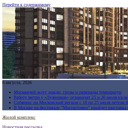
Перейти к содержимому
6 августа, 2026
Москвичей ждут дожди, грозы и перепады температур
Работу метро у «Лужников» ограничат 25 и 26 июля из-з
Собянин: на Московский регион с 18 по 25 июля летели 
В Москве на фестивале “Моспитомец” пройдет выставка 
Жилой комплекс
Новостная рассылка