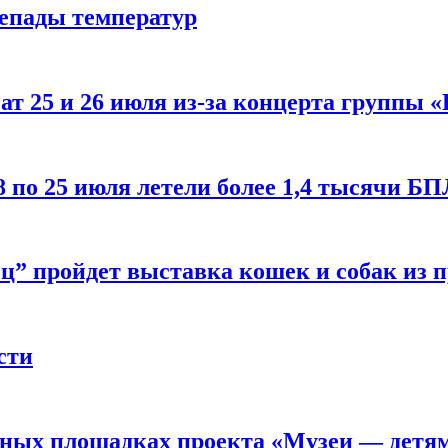
репады температур
т 25 и 26 июля из-за концерта группы «
8 по 25 июля летели более 1,4 тысячи Б
ц” пройдет выставка кошек и собак из 
сти
рных площадках проекта «Музеи — детя