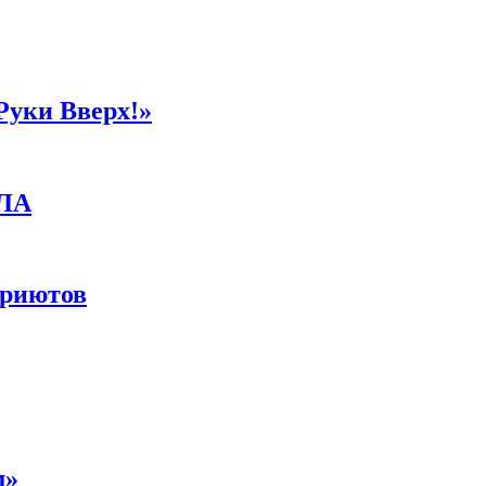
Руки Вверх!»
ПЛА
приютов
м»