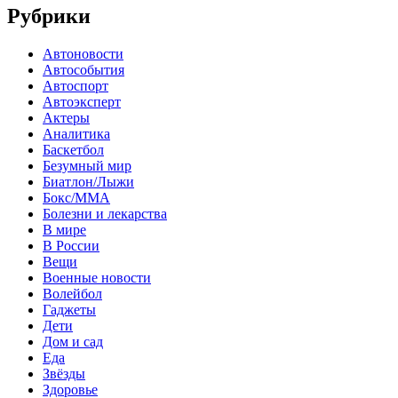
Рубрики
Автоновости
Автособытия
Автоспорт
Автоэксперт
Актеры
Аналитика
Баскетбол
Безумный мир
Биатлон/Лыжи
Бокс/MMA
Болезни и лекарства
В мире
В России
Вещи
Военные новости
Волейбол
Гаджеты
Дети
Дом и сад
Еда
Звёзды
Здоровье