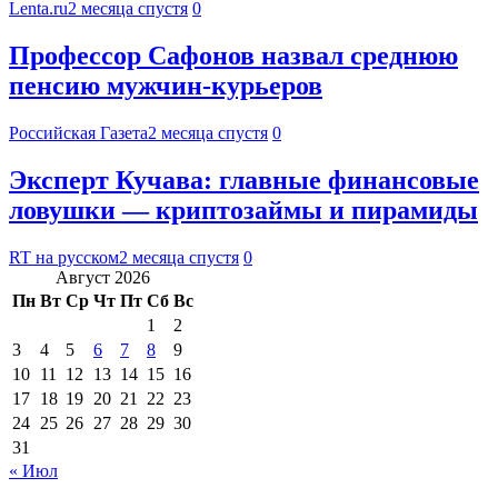
Lenta.ru
2 месяца спустя
0
Профессор Сафонов назвал среднюю
пенсию мужчин-курьеров
Российская Газета
2 месяца спустя
0
Эксперт Кучава: главные финансовые
ловушки — криптозаймы и пирамиды
RT на русском
2 месяца спустя
0
Август 2026
Пн
Вт
Ср
Чт
Пт
Сб
Вс
1
2
3
4
5
6
7
8
9
10
11
12
13
14
15
16
17
18
19
20
21
22
23
24
25
26
27
28
29
30
31
« Июл