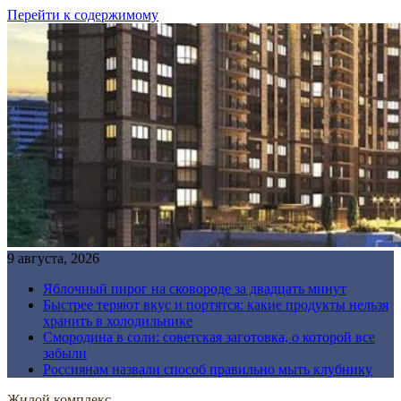
Перейти к содержимому
9 августа, 2026
Яблочный пирог на сковороде за двадцать минут
Быстрее теряют вкус и портятся: какие продукты нельзя
хранить в холодильнике
Смородина в соли: советская заготовка, о которой все
забыли
Россиянам назвали способ правильно мыть клубнику
Жилой комплекс