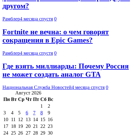
другом?
Рамблер
4 месяца спустя
0
Fortnite не вечна: о чем говорят
сокращения в Epic Games?
Рамблер
4 месяца спустя
0
Где взять миллиарды: Почему Россия
не может создать аналог GTA
Национальная Служба Новостей
4 месяца спустя
0
Август 2026
Пн
Вт
Ср
Чт
Пт
Сб
Вс
1
2
3
4
5
6
7
8
9
10
11
12
13
14
15
16
17
18
19
20
21
22
23
24
25
26
27
28
29
30