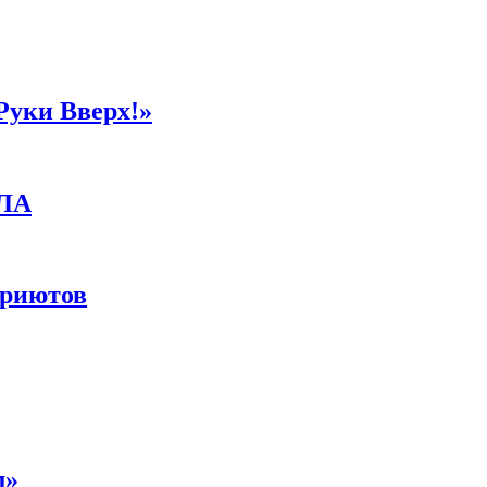
Руки Вверх!»
ПЛА
приютов
м»