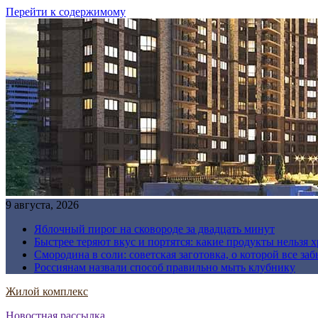
Перейти к содержимому
9 августа, 2026
Яблочный пирог на сковороде за двадцать минут
Быстрее теряют вкус и портятся: какие продукты нельзя 
Смородина в соли: советская заготовка, о которой все за
Россиянам назвали способ правильно мыть клубнику
Жилой комплекс
Новостная рассылка