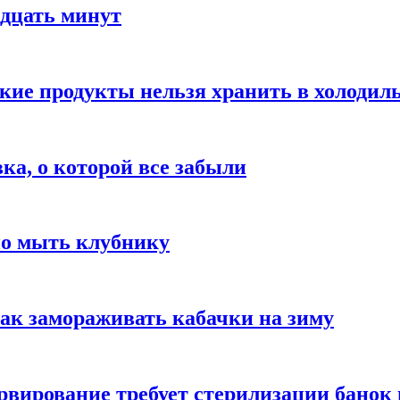
адцать минут
акие продукты нельзя хранить в холодил
вка, о которой все забыли
но мыть клубнику
ак замораживать кабачки на зиму
вирование требует стерилизации банок 