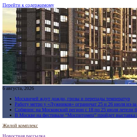
Перейти к содержимому
6 августа, 2026
Москвичей ждут дожди, грозы и перепады температур
Работу метро у «Лужников» ограничат 25 и 26 июля из-з
Собянин: на Московский регион с 18 по 25 июля летели 
В Москве на фестивале “Моспитомец” пройдет выставка 
Жилой комплекс
Новостная рассылка