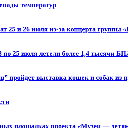
репады температур
т 25 и 26 июля из-за концерта группы «
8 по 25 июля летели более 1,4 тысячи Б
ц” пройдет выставка кошек и собак из 
сти
рных площадках проекта «Музеи — детя