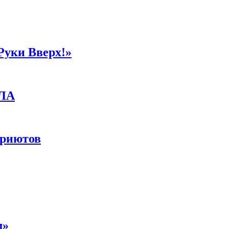
Руки Вверх!»
ПЛА
приютов
м»