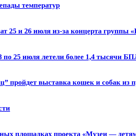
репады температур
т 25 и 26 июля из-за концерта группы «
8 по 25 июля летели более 1,4 тысячи Б
ц” пройдет выставка кошек и собак из 
сти
рных площадках проекта «Музеи — детя