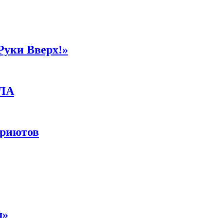
Руки Вверх!»
ПЛА
приютов
м»