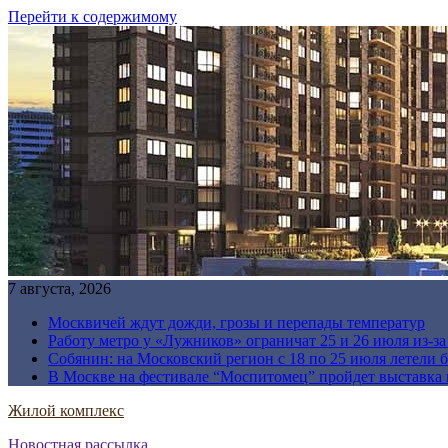
Перейти к содержимому
7 августа, 2026
Москвичей ждут дожди, грозы и перепады температур
Работу метро у «Лужников» ограничат 25 и 26 июля из-з
Собянин: на Московский регион с 18 по 25 июля летели 
В Москве на фестивале “Моспитомец” пройдет выставка 
Жилой комплекс
Новостная рассылка