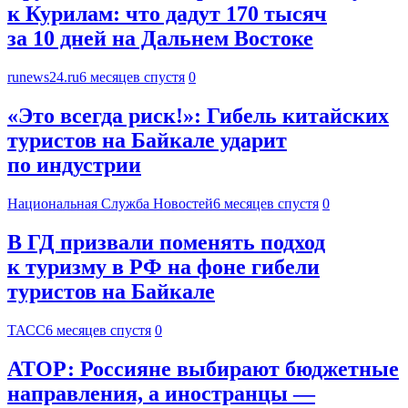
к Курилам: что дадут 170 тысяч
за 10 дней на Дальнем Востоке
runews24.ru
6 месяцев спустя
0
«Это всегда риск!»: Гибель китайских
туристов на Байкале ударит
по индустрии
Национальная Служба Новостей
6 месяцев спустя
0
В ГД призвали поменять подход
к туризму в РФ на фоне гибели
туристов на Байкале
ТАСС
6 месяцев спустя
0
АТОР: Россияне выбирают бюджетные
направления, а иностранцы —