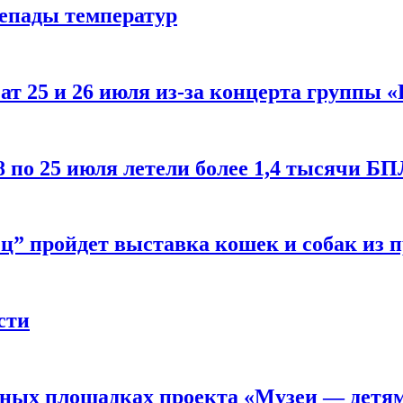
репады температур
т 25 и 26 июля из-за концерта группы «
8 по 25 июля летели более 1,4 тысячи Б
ц” пройдет выставка кошек и собак из 
сти
рных площадках проекта «Музеи — детя