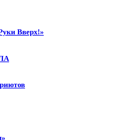
Руки Вверх!»
ПЛА
приютов
м»