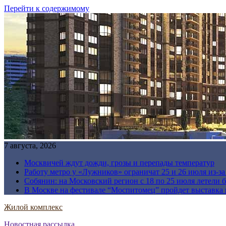
Перейти к содержимому
7 августа, 2026
Москвичей ждут дожди, грозы и перепады температур
Работу метро у «Лужников» ограничат 25 и 26 июля из-з
Собянин: на Московский регион с 18 по 25 июля летели 
В Москве на фестивале “Моспитомец” пройдет выставка 
Жилой комплекс
Новостная рассылка