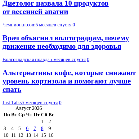
Диетолог назвала 10 продуктов
от весенней апатии
Чемпионат.com
5 месяцев спустя
0
Врач объяснил волгоградцам, почему
движение необходимо для здоровья
Волгоградская правда
5 месяцев спустя
0
Альтернативы кофе, которые снижают
уровень кортизола и помогают лучше
спать
Just Talks
5 месяцев спустя
0
Август 2026
Пн
Вт
Ср
Чт
Пт
Сб
Вс
1
2
3
4
5
6
7
8
9
10
11
12
13
14
15
16