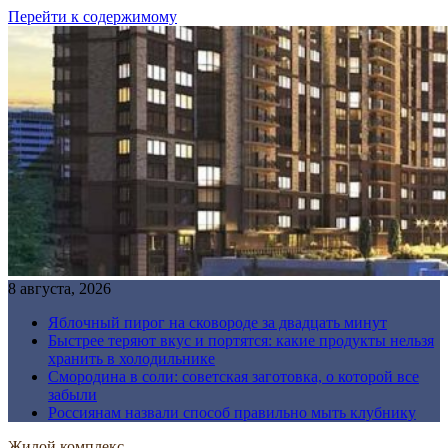
Перейти к содержимому
8 августа, 2026
Яблочный пирог на сковороде за двадцать минут
Быстрее теряют вкус и портятся: какие продукты нельзя
хранить в холодильнике
Смородина в соли: советская заготовка, о которой все
забыли
Россиянам назвали способ правильно мыть клубнику
Жилой комплекс