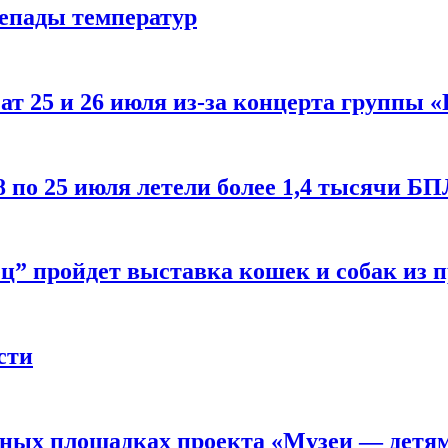
репады температур
т 25 и 26 июля из-за концерта группы «
8 по 25 июля летели более 1,4 тысячи Б
ц” пройдет выставка кошек и собак из 
сти
рных площадках проекта «Музеи — детя