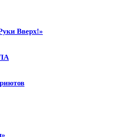
Руки Вверх!»
ПЛА
приютов
м»