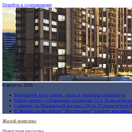
Перейти к содержимому
8 августа, 2026
Москвичей ждут дожди, грозы и перепады температур
Работу метро у «Лужников» ограничат 25 и 26 июля из-з
Собянин: на Московский регион с 18 по 25 июля летели 
В Москве на фестивале “Моспитомец” пройдет выставка 
Жилой комплекс
Новостная рассылка