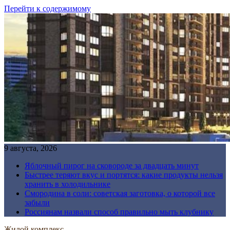
Перейти к содержимому
9 августа, 2026
Яблочный пирог на сковороде за двадцать минут
Быстрее теряют вкус и портятся: какие продукты нельзя
хранить в холодильнике
Смородина в соли: советская заготовка, о которой все
забыли
Россиянам назвали способ правильно мыть клубнику
Жилой комплекс