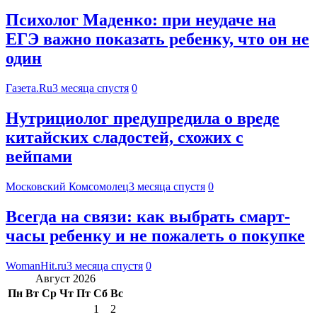
Психолог Маденко: при неудаче на
ЕГЭ важно показать ребенку, что он не
один
Газета.Ru
3 месяца спустя
0
Нутрициолог предупредила о вреде
китайских сладостей, схожих с
вейпами
Московский Комсомолец
3 месяца спустя
0
Всегда на связи: как выбрать смарт-
часы ребенку и не пожалеть о покупке
WomanHit.ru
3 месяца спустя
0
Август 2026
Пн
Вт
Ср
Чт
Пт
Сб
Вс
1
2