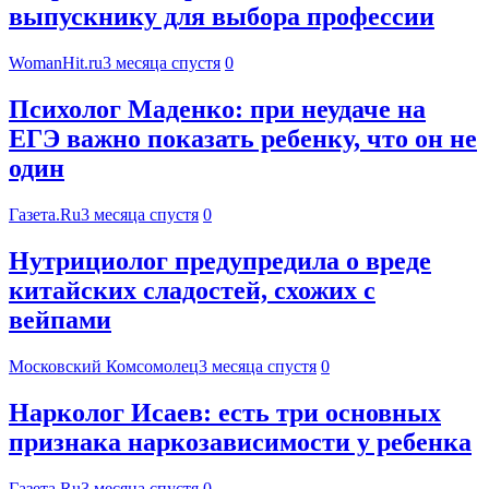
выпускнику для выбора профессии
WomanHit.ru
3 месяца спустя
0
Психолог Маденко: при неудаче на
ЕГЭ важно показать ребенку, что он не
один
Газета.Ru
3 месяца спустя
0
Нутрициолог предупредила о вреде
китайских сладостей, схожих с
вейпами
Московский Комсомолец
3 месяца спустя
0
Нарколог Исаев: есть три основных
признака наркозависимости у ребенка
Газета.Ru
3 месяца спустя
0