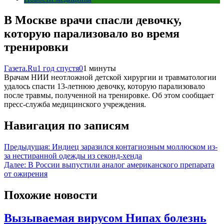
В Москве врачи спасли девочку,
которую парализовало во время
тренировки
Газета.Ru
1 год спустя
0
1 минуты
Врачам НИИ неотложной детской хирургии и травматологии
удалось спасти 13-летнюю девочку, которую парализовало
после травмы, полученной на тренировке. Об этом сообщает
пресс-служба медицинского учреждения.
Навигация по записям
Предыдущая:
Индиец заразился контагиозным моллюском из-
за нестиранной одежды из секонд-хенда
Далее:
В России выпустили аналог американского препарата
от ожирения
Похожие новости
Вызываемая вирусом Нипах болезнь