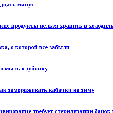
адцать минут
акие продукты нельзя хранить в холодил
вка, о которой все забыли
но мыть клубнику
ак замораживать кабачки на зиму
вирование требует стерилизации банок 