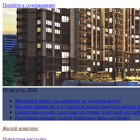
Перейти к содержимому
10 августа, 2026
Яблочный пирог на сковороде за двадцать минут
Быстрее теряют вкус и портятся: какие продукты нельзя 
Смородина в соли: советская заготовка, о которой все за
Россиянам назвали способ правильно мыть клубнику
Жилой комплекс
Новостная рассылка