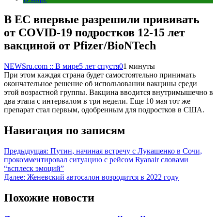
В ЕС впервые разрешили прививать
от COVID-19 подростков 12-15 лет
вакциной от Pfizer/BioNTech
NEWSru.com :: В мире
5 лет спустя
0
1 минуты
При этом каждая страна будет самостоятельно принимать
окончательное решение об использовании вакцины среди
этой возрастной группы. Вакцина вводится внутримышечно в
два этапа с интервалом в три недели. Еще 10 мая тот же
препарат стал первым, одобренным для подростков в США.
Навигация по записям
Предыдущая:
Путин, начиная встречу с Лукашенко в Сочи,
прокомментировал ситуацию с рейсом Ryanair словами
“всплеск эмоций”
Далее:
Женевский автосалон возродится в 2022 году
Похожие новости