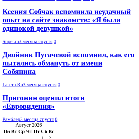
Ксения Собчак вспомнила неудачный
опыт на сайте знакомств: «Я была
одинокой девушкой»
Super.ru
3 месяца спустя
0
Двойник Пугачевой вспомнил, как его
пытались обмануть от имени
Собянина
Газета.Ru
3 месяца спустя
0
Пригожин оценил итоги
«Евровидения»
Рамблер
3 месяца спустя
0
Август 2026
Пн
Вт
Ср
Чт
Пт
Сб
Вс
1
2