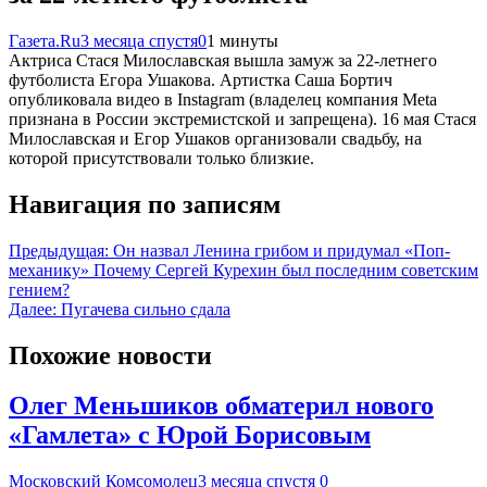
Газета.Ru
3 месяца спустя
0
1 минуты
Актриса Стася Милославская вышла замуж за 22-летнего
футболиста Егора Ушакова. Артистка Саша Бортич
опубликовала видео в Instagram (владелец компания Meta
признана в России экстремистской и запрещена). 16 мая Стася
Милославская и Егор Ушаков организовали свадьбу, на
которой присутствовали только близкие.
Навигация по записям
Предыдущая:
Он назвал Ленина грибом и придумал «Поп-
механику» Почему Сергей Курехин был последним советским
гением?
Далее:
Пугачева сильно сдала
Похожие новости
Олег Меньшиков обматерил нового
«Гамлета» с Юрой Борисовым
Московский Комсомолец
3 месяца спустя
0