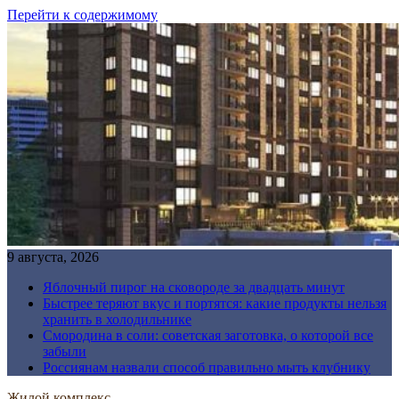
Перейти к содержимому
9 августа, 2026
Яблочный пирог на сковороде за двадцать минут
Быстрее теряют вкус и портятся: какие продукты нельзя
хранить в холодильнике
Смородина в соли: советская заготовка, о которой все
забыли
Россиянам назвали способ правильно мыть клубнику
Жилой комплекс