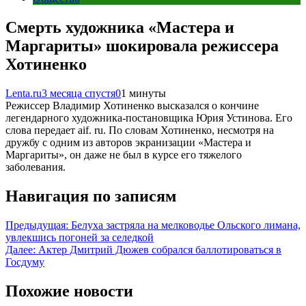
Смерть художника «Мастера и
Маргариты» шокировала режиссера
Хотиненко
Lenta.ru
3 месяца спустя
0
1 минуты
Режиссер Владимир Хотиненко высказался о кончине
легендарного художника-постановщика Юрия Устинова. Его
слова передает aif. ru. По словам Хотиненко, несмотря на
дружбу с одним из авторов экранизации «Мастера и
Маргариты», он даже не был в курсе его тяжелого
заболевания.
Навигация по записям
Предыдущая:
Белуха застряла на мелководье Ольского лимана,
увлекшись погоней за селедкой
Далее:
Актер Дмитрий Дюжев собрался баллотироваться в
Госдуму
Похожие новости