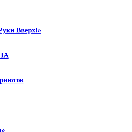
Руки Вверх!»
ПЛА
приютов
м»