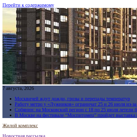
Перейти к содержимому
7 августа, 2026
Москвичей ждут дожди, грозы и перепады температур
Работу метро у «Лужников» ограничат 25 и 26 июля из-з
Собянин: на Московский регион с 18 по 25 июля летели 
В Москве на фестивале “Моспитомец” пройдет выставка 
Жилой комплекс
Новостная рассылка