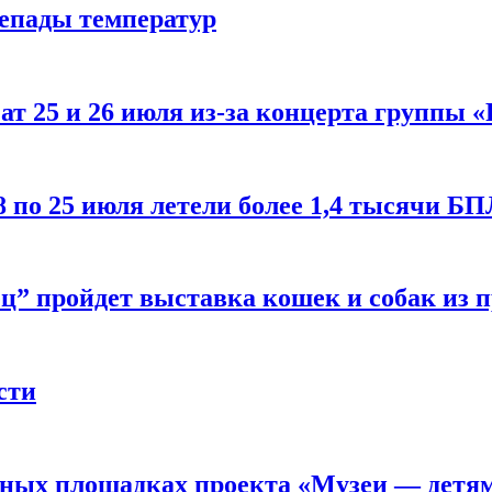
репады температур
т 25 и 26 июля из-за концерта группы «
8 по 25 июля летели более 1,4 тысячи Б
ц” пройдет выставка кошек и собак из 
сти
рных площадках проекта «Музеи — детя