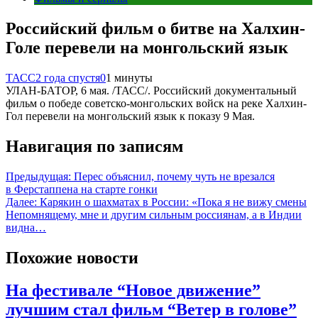
Российский фильм о битве на Халхин-
Голе перевели на монгольский язык
ТАСС
2 года спустя
0
1 минуты
УЛАН-БАТОР, 6 мая. /ТАСС/. Российский документальный
фильм о победе советско-монгольских войск на реке Халхин-
Гол перевели на монгольский язык к показу 9 Мая.
Навигация по записям
Предыдущая:
Перес объяснил, почему чуть не врезался
в Ферстаппена на старте гонки
Далее:
Карякин о шахматах в России: «Пока я не вижу смены
Непомнящему, мне и другим сильным россиянам, а в Индии
видна…
Похожие новости
На фестивале “Новое движение”
лучшим стал фильм “Ветер в голове”