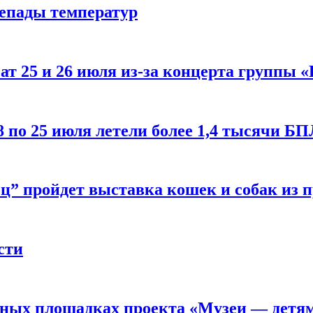
репады температур
т 25 и 26 июля из-за концерта группы «
8 по 25 июля летели более 1,4 тысячи Б
ц” пройдет выставка кошек и собак из 
сти
рных площадках проекта «Музеи — детя