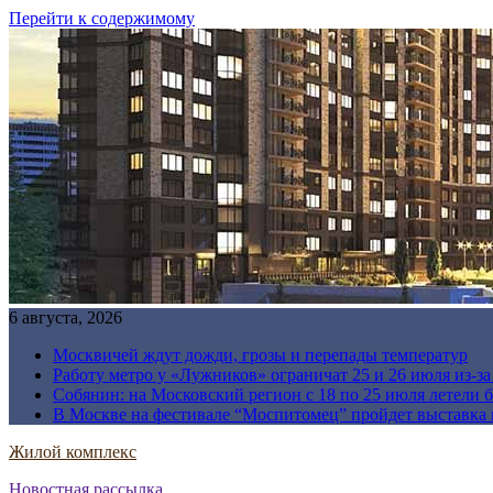
Перейти к содержимому
6 августа, 2026
Москвичей ждут дожди, грозы и перепады температур
Работу метро у «Лужников» ограничат 25 и 26 июля из-з
Собянин: на Московский регион с 18 по 25 июля летели 
В Москве на фестивале “Моспитомец” пройдет выставка 
Жилой комплекс
Новостная рассылка