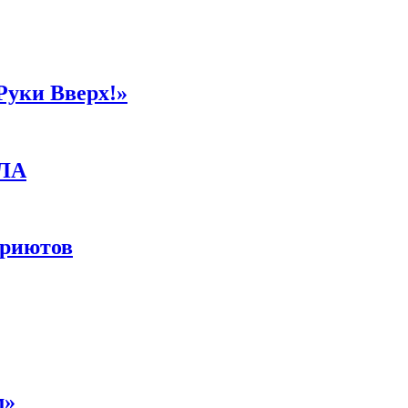
Руки Вверх!»
ПЛА
приютов
м»