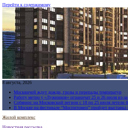
Перейти к содержимому
8 августа, 2026
Москвичей ждут дожди, грозы и перепады температур
Работу метро у «Лужников» ограничат 25 и 26 июля из-з
Собянин: на Московский регион с 18 по 25 июля летели 
В Москве на фестивале “Моспитомец” пройдет выставка 
Жилой комплекс
Новостная рассылка