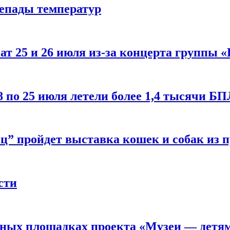
репады температур
т 25 и 26 июля из-за концерта группы «
8 по 25 июля летели более 1,4 тысячи Б
ц” пройдет выставка кошек и собак из 
сти
рных площадках проекта «Музеи — детя