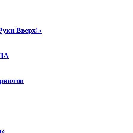
Руки Вверх!»
ПЛА
приютов
м»