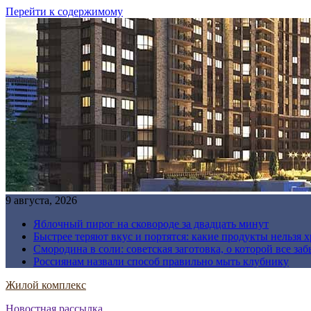
Перейти к содержимому
9 августа, 2026
Яблочный пирог на сковороде за двадцать минут
Быстрее теряют вкус и портятся: какие продукты нельзя 
Смородина в соли: советская заготовка, о которой все за
Россиянам назвали способ правильно мыть клубнику
Жилой комплекс
Новостная рассылка