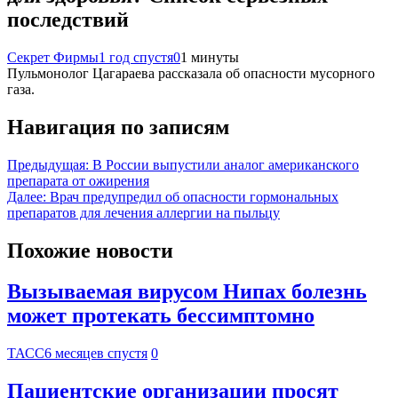
последствий
Секрет Фирмы
1 год спустя
0
1 минуты
Пульмонолог Цагараева рассказала об опасности мусорного
газа.
Навигация по записям
Предыдущая:
В России выпустили аналог американского
препарата от ожирения
Далее:
Врач предупредил об опасности гормональных
препаратов для лечения аллергии на пыльцу
Похожие новости
Вызываемая вирусом Нипах болезнь
может протекать бессимптомно
ТАСС
6 месяцев спустя
0
Пациентские организации просят