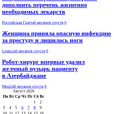
дополнить перечень жизненно
необходимых лекарств
Российская Газета
6 месяцев спустя
0
Женщина приняла опасную инфекцию
за простуду и лишилась ноги
Lenta.ru
6 месяцев спустя
0
Робот-хирург впервые удалил
желчный пузырь пациенту
в Азербайджане
Мир24
6 месяцев спустя
0
Август 2026
Пн
Вт
Ср
Чт
Пт
Сб
Вс
1
2
3
4
5
6
7
8
9
10
11
12
13
14
15
16