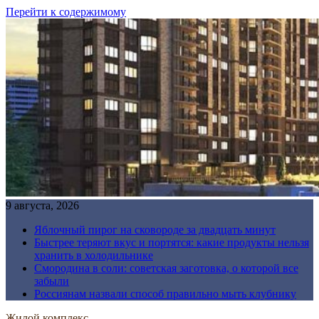
Перейти к содержимому
9 августа, 2026
Яблочный пирог на сковороде за двадцать минут
Быстрее теряют вкус и портятся: какие продукты нельзя
хранить в холодильнике
Смородина в соли: советская заготовка, о которой все
забыли
Россиянам назвали способ правильно мыть клубнику
Жилой комплекс