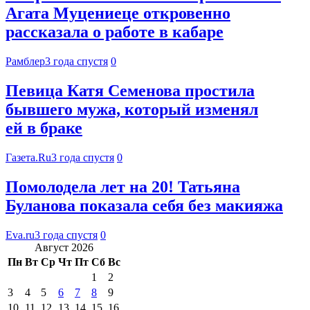
Агата Муцениеце откровенно
рассказала о работе в кабаре
Рамблер
3 года спустя
0
Певица Катя Семенова простила
бывшего мужа, который изменял
ей в браке
Газета.Ru
3 года спустя
0
Помолодела лет на 20! Татьяна
Буланова показала себя без макияжа
Eva.ru
3 года спустя
0
Август 2026
Пн
Вт
Ср
Чт
Пт
Сб
Вс
1
2
3
4
5
6
7
8
9
10
11
12
13
14
15
16