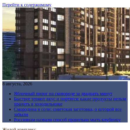
Перейти к содержимому
8 августа, 2026
Яблочный пирог на сковороде за двадцать минут
Быстрее теряют вкус и портятся: какие продукты нельзя
хранить в холодильнике
Смородина в соли: советская заготовка, о которой все
забыли
Россиянам назвали способ правильно мыть клубнику
Жилой комплекс