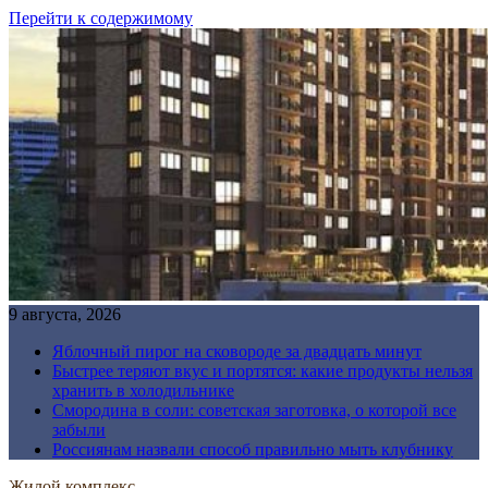
Перейти к содержимому
9 августа, 2026
Яблочный пирог на сковороде за двадцать минут
Быстрее теряют вкус и портятся: какие продукты нельзя
хранить в холодильнике
Смородина в соли: советская заготовка, о которой все
забыли
Россиянам назвали способ правильно мыть клубнику
Жилой комплекс