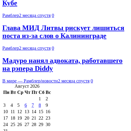
Кубе
Рамблер
2 месяца спустя
0
Глава МИД Литвы рискует лишиться
поста из-за слов о Калининграде
Рамблер
2 месяца спустя
0
Мадуро нанял адвоката, работавшего
на рэпера Diddy
В мире — Рамблер/новости
2 месяца спустя
0
Август 2026
Пн
Вт
Ср
Чт
Пт
Сб
Вс
1
2
3
4
5
6
7
8
9
10
11
12
13
14
15
16
17
18
19
20
21
22
23
24
25
26
27
28
29
30
31