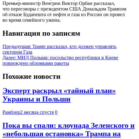
Премьер-министр Венгрии Виктор Орбан рассказал,
что переговоры с президентом США Дональдом Трампом
об отказе Будапешта от нефти и газа из России он провел
во время семейного ужина.
Навигация по записям
Предыдущая:
Трамп рассказал, кто должен управлять
сектором Газа
Далее:
МИД Польши: посольство республики в Киеве
повреждено обломками ракеты
Похожие новости
Эксперт раскрыл «тайный план»
Украины и Польши
Рамблер
2 месяца спустя
0
Пока вы спали: клоунада Зеленского и
«небольшая остановка» Трампа на