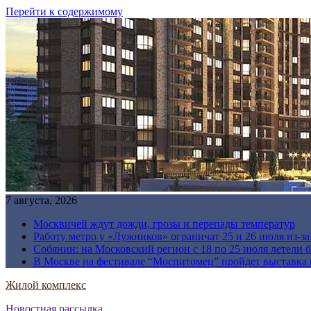
Перейти к содержимому
7 августа, 2026
Москвичей ждут дожди, грозы и перепады температур
Работу метро у «Лужников» ограничат 25 и 26 июля из-з
Собянин: на Московский регион с 18 по 25 июля летели 
В Москве на фестивале “Моспитомец” пройдет выставка 
Жилой комплекс
Новостная рассылка