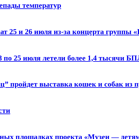
репады температур
т 25 и 26 июля из-за концерта группы «
8 по 25 июля летели более 1,4 тысячи Б
ц” пройдет выставка кошек и собак из 
сти
рных площадках проекта «Музеи — детя