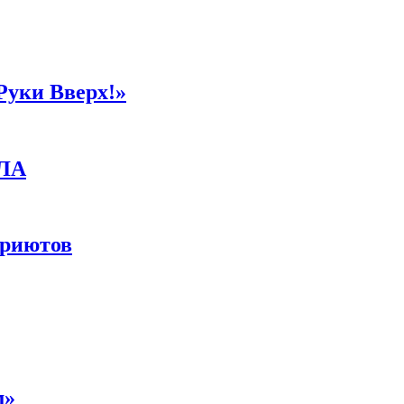
Руки Вверх!»
ПЛА
приютов
м»