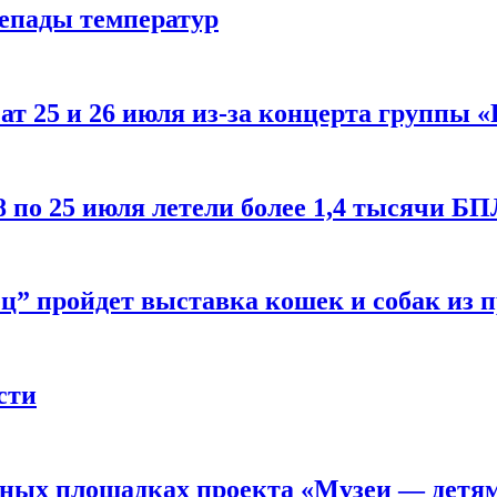
репады температур
т 25 и 26 июля из-за концерта группы «
8 по 25 июля летели более 1,4 тысячи Б
ц” пройдет выставка кошек и собак из 
сти
рных площадках проекта «Музеи — детя