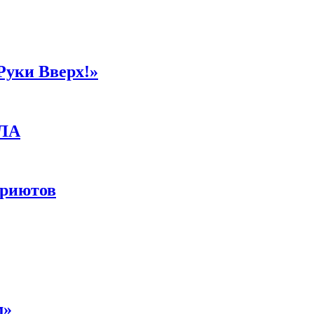
Руки Вверх!»
ПЛА
приютов
м»