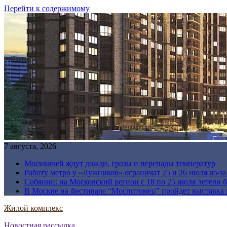
Перейти к содержимому
7 августа, 2026
Москвичей ждут дожди, грозы и перепады температур
Работу метро у «Лужников» ограничат 25 и 26 июля из-з
Собянин: на Московский регион с 18 по 25 июля летели 
В Москве на фестивале “Моспитомец” пройдет выставка 
Жилой комплекс
Новостная рассылка