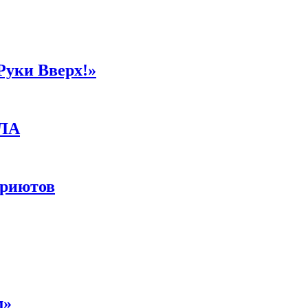
Руки Вверх!»
ПЛА
приютов
м»