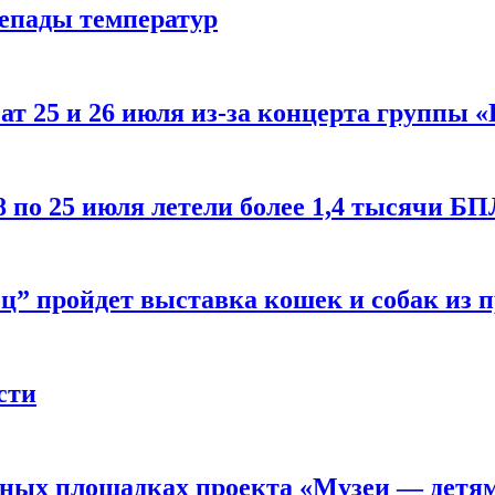
репады температур
т 25 и 26 июля из-за концерта группы «
8 по 25 июля летели более 1,4 тысячи Б
ц” пройдет выставка кошек и собак из 
сти
рных площадках проекта «Музеи — детя