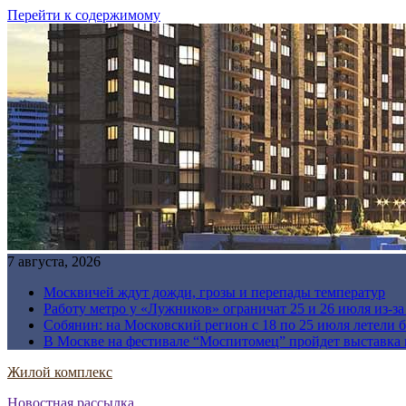
Перейти к содержимому
7 августа, 2026
Москвичей ждут дожди, грозы и перепады температур
Работу метро у «Лужников» ограничат 25 и 26 июля из-з
Собянин: на Московский регион с 18 по 25 июля летели 
В Москве на фестивале “Моспитомец” пройдет выставка 
Жилой комплекс
Новостная рассылка