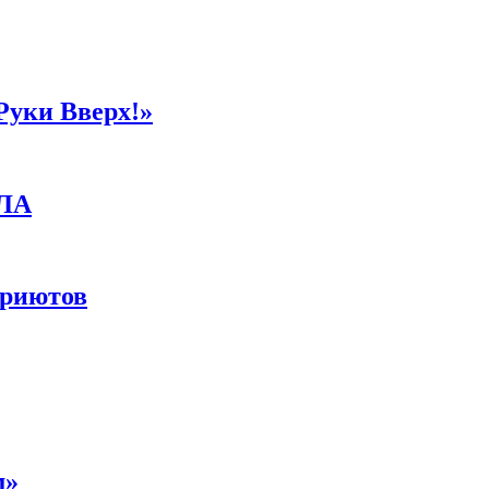
Руки Вверх!»
ПЛА
приютов
м»