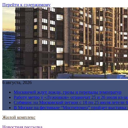
Перейти к содержимому
6 августа, 2026
Москвичей ждут дожди, грозы и перепады температур
Работу метро у «Лужников» ограничат 25 и 26 июля из-з
Собянин: на Московский регион с 18 по 25 июля летели 
В Москве на фестивале “Моспитомец” пройдет выставка 
Жилой комплекс
Новостная рассылка