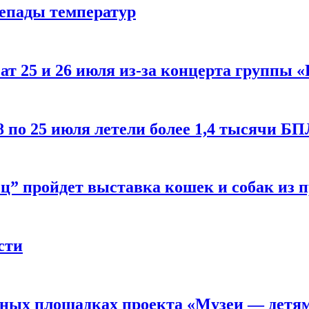
репады температур
т 25 и 26 июля из-за концерта группы «
8 по 25 июля летели более 1,4 тысячи Б
ц” пройдет выставка кошек и собак из 
сти
рных площадках проекта «Музеи — детя