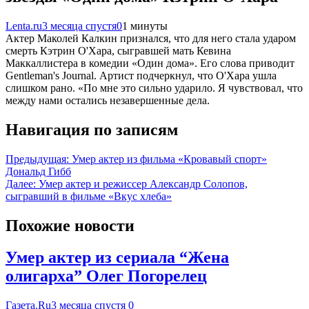
Lenta.ru
3 месяца спустя
0
1 минуты
Актер Маколей Калкин признался, что для него стала ударом
смерть Кэтрин О'Хара, сыгравшей мать Кевина
Маккаллистера в комедии «Один дома». Его слова приводит
Gentleman's Journal. Артист подчеркнул, что О'Хара ушла
слишком рано. «По мне это сильно ударило. Я чувствовал, что
между нами остались незавершенные дела.
Навигация по записям
Предыдущая:
Умер актер из фильма «Кровавый спорт»
Дональд Гибб
Далее:
Умер актер и режиссер Александр Солопов,
сыгравший в фильме «Вкус хлеба»
Похожие новости
Умер актер из сериала “Жена
олигарха” Олег Погорелец
Газета.Ru
3 месяца спустя
0