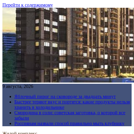
Перейти к содержимому
9 августа, 2026
Яблочный пирог на сковороде за двадцать минут
Быстрее теряют вкус и портятся: какие продукты нельзя
хранить в холодильнике
Смородина в соли: советская заготовка, о которой все
забыли
Россиянам назвали способ правильно мыть клубнику
Жилой комплекс