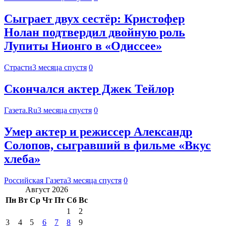
Сыграет двух сестёр: Кристофер
Нолан подтвердил двойную роль
Лупиты Нионго в «Одиссее»
Страсти
3 месяца спустя
0
Скончался актер Джек Тейлор
Газета.Ru
3 месяца спустя
0
Умер актер и режиссер Александр
Солопов, сыгравший в фильме «Вкус
хлеба»
Российская Газета
3 месяца спустя
0
Август 2026
Пн
Вт
Ср
Чт
Пт
Сб
Вс
1
2
3
4
5
6
7
8
9