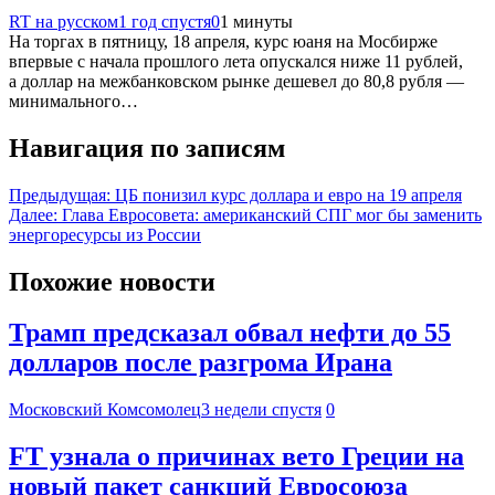
RT на русском
1 год спустя
0
1 минуты
На торгах в пятницу, 18 апреля, курс юаня на Мосбирже
впервые с начала прошлого лета опускался ниже 11 рублей,
а доллар на межбанковском рынке дешевел до 80,8 рубля —
минимального…
Навигация по записям
Предыдущая:
ЦБ понизил курс доллара и евро на 19 апреля
Далее:
Глава Евросовета: американский СПГ мог бы заменить
энергоресурсы из России
Похожие новости
Трамп предсказал обвал нефти до 55
долларов после разгрома Ирана
Московский Комсомолец
3 недели спустя
0
FT узнала о причинах вето Греции на
новый пакет санкций Евросоюза