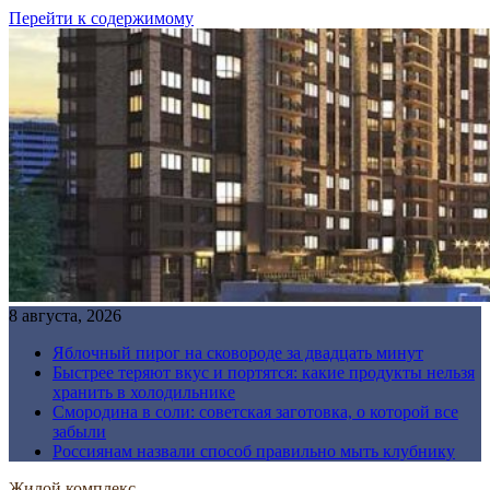
Перейти к содержимому
8 августа, 2026
Яблочный пирог на сковороде за двадцать минут
Быстрее теряют вкус и портятся: какие продукты нельзя
хранить в холодильнике
Смородина в соли: советская заготовка, о которой все
забыли
Россиянам назвали способ правильно мыть клубнику
Жилой комплекс