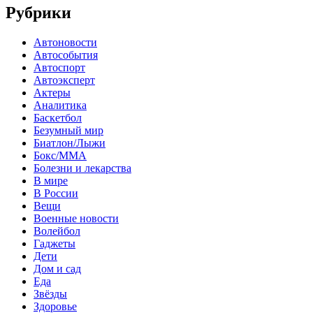
Рубрики
Автоновости
Автособытия
Автоспорт
Автоэксперт
Актеры
Аналитика
Баскетбол
Безумный мир
Биатлон/Лыжи
Бокс/MMA
Болезни и лекарства
В мире
В России
Вещи
Военные новости
Волейбол
Гаджеты
Дети
Дом и сад
Еда
Звёзды
Здоровье