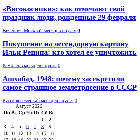
«Високосники»: как отмечают свой
праздник люди, рожденные 29 февраля
Вечерняя Москва
5 месяцев спустя
0
Покушение на легендарную картину
Ильи Репина: кто хотел ее уничтожить
Рамблер
5 месяцев спустя
0
Ашхабад, 1948: почему засекретили
самое страшное землетрясение в СССР
Русская семерка
5 месяцев спустя
0
Август 2026
Пн
Вт
Ср
Чт
Пт
Сб
Вс
1
2
3
4
5
6
7
8
9
10
11
12
13
14
15
16