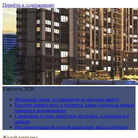
Перейти к содержимому
9 августа, 2026
Яблочный пирог на сковороде за двадцать минут
Быстрее теряют вкус и портятся: какие продукты нельзя
хранить в холодильнике
Смородина в соли: советская заготовка, о которой все
забыли
Россиянам назвали способ правильно мыть клубнику
Жилой комплекс