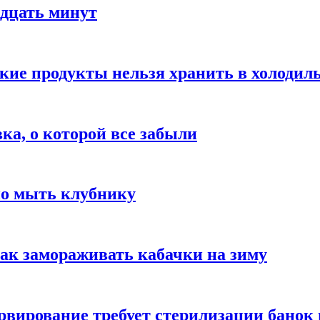
адцать минут
акие продукты нельзя хранить в холодил
вка, о которой все забыли
но мыть клубнику
ак замораживать кабачки на зиму
вирование требует стерилизации банок 