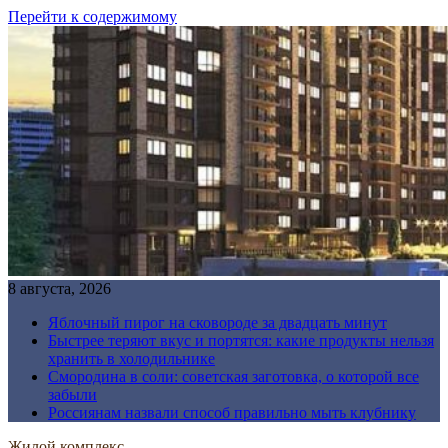
Перейти к содержимому
8 августа, 2026
Яблочный пирог на сковороде за двадцать минут
Быстрее теряют вкус и портятся: какие продукты нельзя
хранить в холодильнике
Смородина в соли: советская заготовка, о которой все
забыли
Россиянам назвали способ правильно мыть клубнику
Жилой комплекс