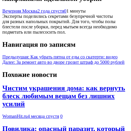
Вечерняя Москва
2 года спустя
0
1 минуты
Эксперты поделились секретами безупречной чистоты
для разных напольных покрытий. Для того, чтобы полы
блестели после уборки, перед мытьем всегда необходимо
подметать или пылесосить пол.
Навигация по записям
Предыдущая:
Как убрать пятна от еды со скатерти: видео
Далее:
За ремонт авто во дворе грозит штраф до 5000 рублей
Похожие новости
Чистим украшения дома: как вернуть
блеск любимым вещам без лишних
усилий
WomanHit.ru
4 месяца спустя
0
Повилика: опасный паразит, который