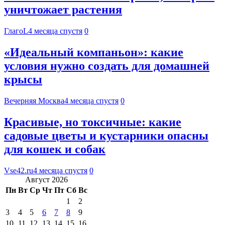
уничтожает растения
ГлагоL
4 месяца спустя
0
«Идеальный компаньон»: какие
условия нужно создать для домашней
крысы
Вечерняя Москва
4 месяца спустя
0
Красивые, но токсичные: какие
садовые цветы и кустарники опасны
для кошек и собак
Vse42.ru
4 месяца спустя
0
Август 2026
Пн
Вт
Ср
Чт
Пт
Сб
Вс
1
2
3
4
5
6
7
8
9
10
11
12
13
14
15
16