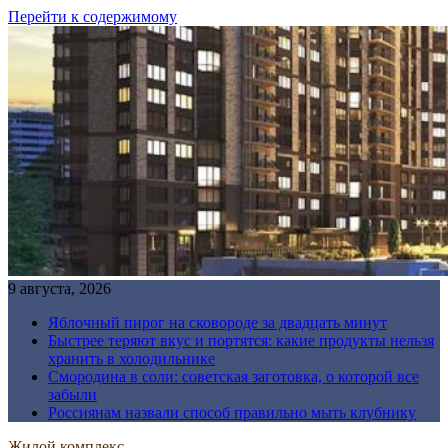
Перейти к содержимому
9 августа, 2026
Яблочный пирог на сковороде за двадцать минут
Быстрее теряют вкус и портятся: какие продукты нельзя
хранить в холодильнике
Смородина в соли: советская заготовка, о которой все
забыли
Россиянам назвали способ правильно мыть клубнику
Жилой комплекс