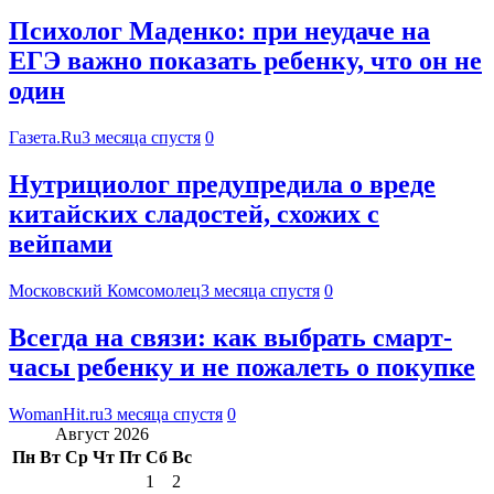
Психолог Маденко: при неудаче на
ЕГЭ важно показать ребенку, что он не
один
Газета.Ru
3 месяца спустя
0
Нутрициолог предупредила о вреде
китайских сладостей, схожих с
вейпами
Московский Комсомолец
3 месяца спустя
0
Всегда на связи: как выбрать смарт-
часы ребенку и не пожалеть о покупке
WomanHit.ru
3 месяца спустя
0
Август 2026
Пн
Вт
Ср
Чт
Пт
Сб
Вс
1
2