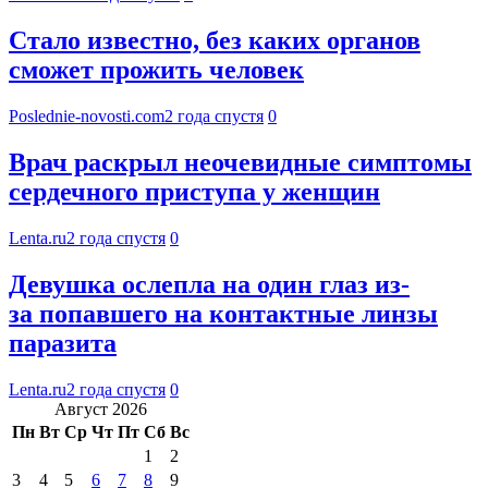
Стало известно, без каких органов
сможет прожить человек
Poslednie-novosti.com
2 года спустя
0
Врач раскрыл неочевидные симптомы
сердечного приступа у женщин
Lenta.ru
2 года спустя
0
Девушка ослепла на один глаз из-
за попавшего на контактные линзы
паразита
Lenta.ru
2 года спустя
0
Август 2026
Пн
Вт
Ср
Чт
Пт
Сб
Вс
1
2
3
4
5
6
7
8
9