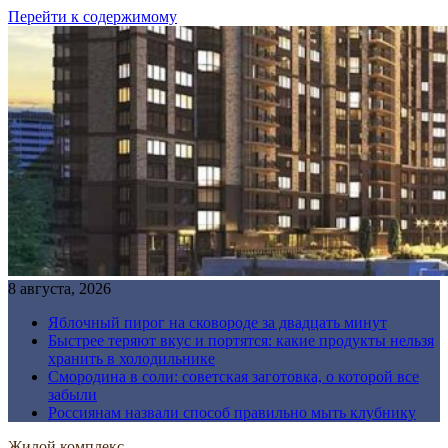
Перейти к содержимому
8 августа, 2026
Яблочный пирог на сковороде за двадцать минут
Быстрее теряют вкус и портятся: какие продукты нельзя
хранить в холодильнике
Смородина в соли: советская заготовка, о которой все
забыли
Россиянам назвали способ правильно мыть клубнику
Жилой комплекс