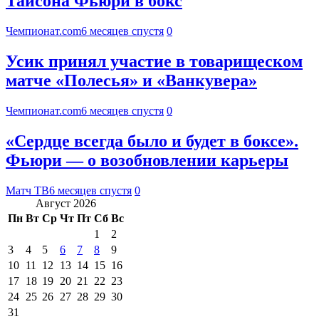
Тайсона Фьюри в бокс
Чемпионат.com
6 месяцев спустя
0
Усик принял участие в товарищеском
матче «Полесья» и «Ванкувера»
Чемпионат.com
6 месяцев спустя
0
«Сердце всегда было и будет в боксе».
Фьюри — о возобновлении карьеры
Матч ТВ
6 месяцев спустя
0
Август 2026
Пн
Вт
Ср
Чт
Пт
Сб
Вс
1
2
3
4
5
6
7
8
9
10
11
12
13
14
15
16
17
18
19
20
21
22
23
24
25
26
27
28
29
30
31