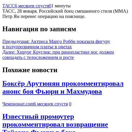
ТАСС
6 месяцев спустя
0
1 минуты
ТАСС, 28 января. Российский боец смешанного стиля (ММА)
Петр Ян перенес операцию на пояснице.
Навигация по записям
Предыдущая:
Актриса Марго Робби показала фигуру
в полупрозрачном платье в цветах
Далее:
Хирург Круглик: при ринопластике нос должен
совпадать с телосложением и росте
Похожие новости
Боксёр Арутюнян прокомментировал
анонс боя Фьюри и Махмудова
Чемпионат.com
6 месяцев спустя
0
Известный промоутер
прокомментировал возвращение