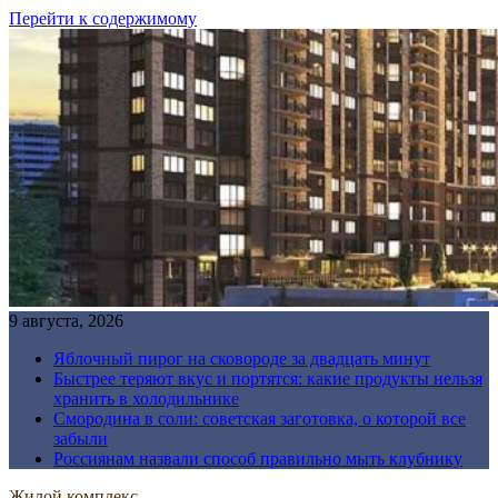
Перейти к содержимому
9 августа, 2026
Яблочный пирог на сковороде за двадцать минут
Быстрее теряют вкус и портятся: какие продукты нельзя
хранить в холодильнике
Смородина в соли: советская заготовка, о которой все
забыли
Россиянам назвали способ правильно мыть клубнику
Жилой комплекс