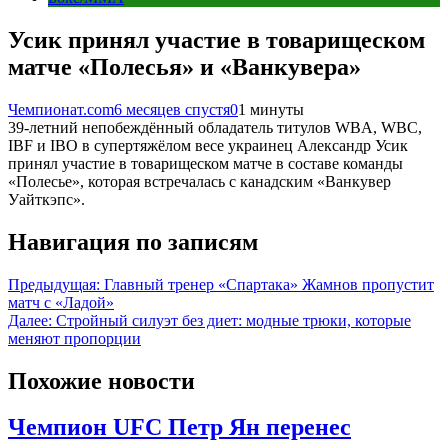
Усик принял участие в товарищеском
матче «Полесья» и «Ванкувера»
Чемпионат.com
6 месяцев спустя
0
1 минуты
39-летний непобеждённый обладатель титулов WBA, WBC,
IBF и IBO в супертяжёлом весе украинец Александр Усик
принял участие в товарищеском матче в составе команды
«Полесье», которая встречалась с канадским «Ванкувер
Уайткэпс».
Навигация по записям
Предыдущая:
Главный тренер «Спартака» Жамнов пропустит
матч с «Ладой»
Далее:
Стройный силуэт без диет: модные трюки, которые
меняют пропорции
Похожие новости
Чемпион UFC Петр Ян перенес