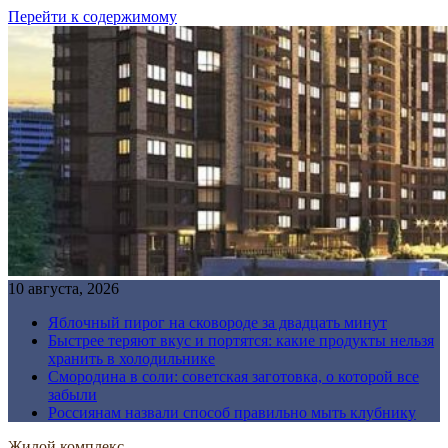
Перейти к содержимому
10 августа, 2026
Яблочный пирог на сковороде за двадцать минут
Быстрее теряют вкус и портятся: какие продукты нельзя
хранить в холодильнике
Смородина в соли: советская заготовка, о которой все
забыли
Россиянам назвали способ правильно мыть клубнику
Жилой комплекс