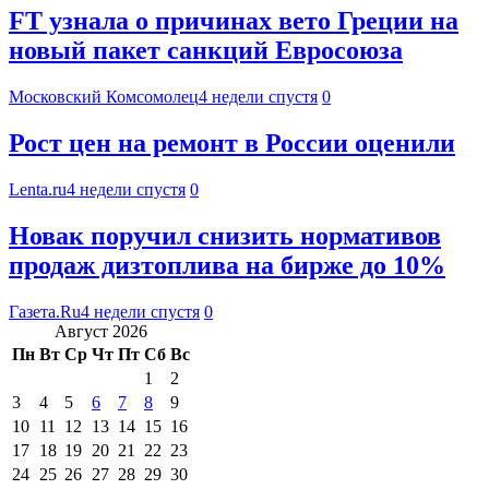
FT узнала о причинах вето Греции на
новый пакет санкций Евросоюза
Московский Комсомолец
4 недели спустя
0
Рост цен на ремонт в России оценили
Lenta.ru
4 недели спустя
0
Новак поручил снизить нормативов
продаж дизтоплива на бирже до 10%
Газета.Ru
4 недели спустя
0
Август 2026
Пн
Вт
Ср
Чт
Пт
Сб
Вс
1
2
3
4
5
6
7
8
9
10
11
12
13
14
15
16
17
18
19
20
21
22
23
24
25
26
27
28
29
30