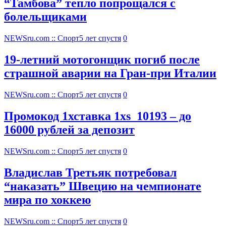
“Тамбова” тепло попрощался с
болельщиками
NEWSru.com :: Спорт
5 лет спустя
0
19-летний мотогонщик погиб после
страшной аварии на Гран-при Италии
NEWSru.com :: Спорт
5 лет спустя
0
Промокод 1хставка 1xs_10193 – до
16000 рублей за депозит
NEWSru.com :: Спорт
5 лет спустя
0
Владислав Третьяк потребовал
“наказать” Швецию на чемпионате
мира по хоккею
NEWSru.com :: Спорт
5 лет спустя
0