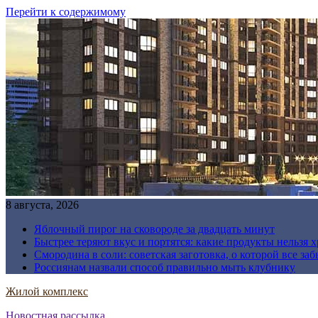
Перейти к содержимому
8 августа, 2026
Яблочный пирог на сковороде за двадцать минут
Быстрее теряют вкус и портятся: какие продукты нельзя 
Смородина в соли: советская заготовка, о которой все за
Россиянам назвали способ правильно мыть клубнику
Жилой комплекс
Новостная рассылка