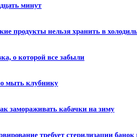
адцать минут
акие продукты нельзя хранить в холодил
вка, о которой все забыли
но мыть клубнику
ак замораживать кабачки на зиму
вирование требует стерилизации банок 