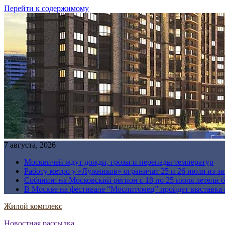
Перейти к содержимому
7 августа, 2026
Москвичей ждут дожди, грозы и перепады температур
Работу метро у «Лужников» ограничат 25 и 26 июля из-з
Собянин: на Московский регион с 18 по 25 июля летели 
В Москве на фестивале “Моспитомец” пройдет выставка 
Жилой комплекс
Новостная рассылка