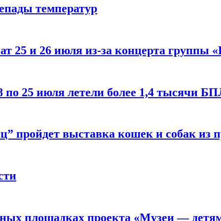
репады температур
т 25 и 26 июля из-за концерта группы «
8 по 25 июля летели более 1,4 тысячи Б
ц” пройдет выставка кошек и собак из 
сти
рных площадках проекта «Музеи — детя