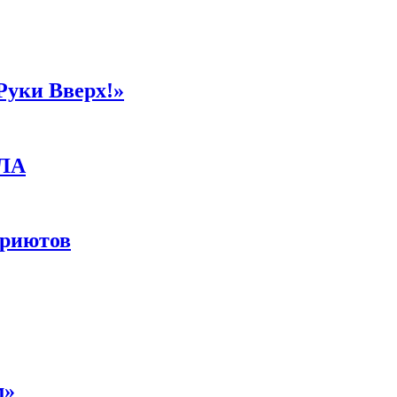
Руки Вверх!»
ПЛА
приютов
м»