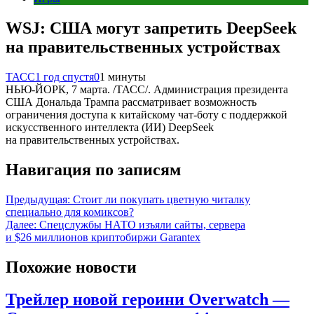
WSJ: США могут запретить DeepSeek
на правительственных устройствах
ТАСС
1 год спустя
0
1 минуты
НЬЮ-ЙОРК, 7 марта. /ТАСС/. Администрация президента
США Дональда Трампа рассматривает возможность
ограничения доступа к китайскому чат-боту с поддержкой
искусственного интеллекта (ИИ) DeepSeek
на правительственных устройствах.
Навигация по записям
Предыдущая:
Стоит ли покупать цветную читалку
специально для комиксов?
Далее:
Спецслужбы НАТО изъяли сайты, сервера
и $26 миллионов криптобиржи Garantex
Похожие новости
Трейлер новой героини Overwatch —