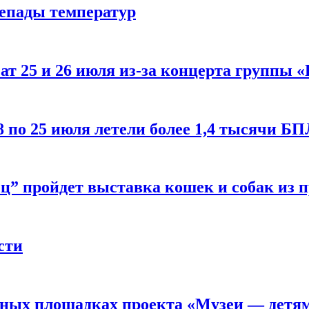
репады температур
т 25 и 26 июля из-за концерта группы «
8 по 25 июля летели более 1,4 тысячи Б
ц” пройдет выставка кошек и собак из 
сти
рных площадках проекта «Музеи — детя