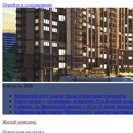
Перейти к содержимому
6 августа, 2026
Москвичей ждут дожди, грозы и перепады температур
Работу метро у «Лужников» ограничат 25 и 26 июля из-з
Собянин: на Московский регион с 18 по 25 июля летели 
В Москве на фестивале “Моспитомец” пройдет выставка 
Жилой комплекс
Новостная рассылка