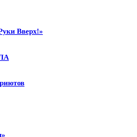
Руки Вверх!»
ПЛА
приютов
м»