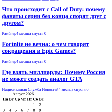
Что происходит с Call of Duty: почему
фанаты серии без конца спорят друг с
другом?
Рамблер
4 месяца спустя
0
Fortnite не вечна: о чем говорят
сокращения в Epic Games?
Рамблер
4 месяца спустя
0
Где взять миллиарды: Почему Россия
не может создать аналог GTA
Национальная Служба Новостей
4 месяца спустя
0
Август 2026
Пн
Вт
Ср
Чт
Пт
Сб
Вс
1
2
3
4
5
6
7
8
9