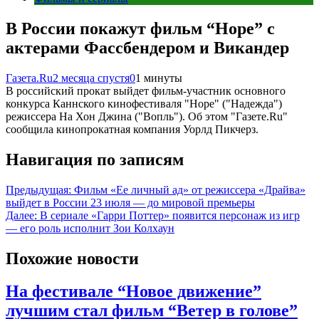
В России покажут фильм “Hope” с
актерами Фассбендером и Викандер
Газета.Ru
2 месяца спустя
0
1 минуты
В российский прокат выйдет фильм-участник основного
конкурса Каннского кинофестиваля "Hope" ("Надежда")
режиссера На Хон Джина ("Вопль"). Об этом "Газете.Ru"
сообщила кинопрокатная компания Уорлд Пикчерз.
Навигация по записям
Предыдущая:
Фильм «Ее личный ад» от режиссера «Драйва»
выйдет в России 23 июля — до мировой премьеры
Далее:
В сериале «Гарри Поттер» появится персонаж из игр
— его роль исполнит Зои Колхаун
Похожие новости
На фестивале “Новое движение”
лучшим стал фильм “Ветер в голове”