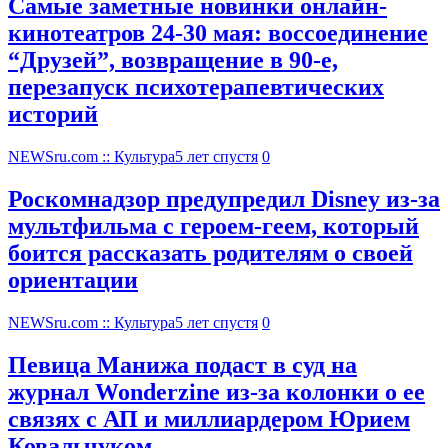
Самые заметные новинки онлайн-
кинотеатров 24-30 мая: воссоединение
“Друзей”, возвращение в 90-е,
перезапуск психотерапевтических
историй
NEWSru.com :: Культура
5 лет спустя
0
Роскомнадзор предупредил Disney из-за
мультфильма c героем-геем, который
боится рассказать родителям о своей
ориентации
NEWSru.com :: Культура
5 лет спустя
0
Певица Манижа подаст в суд на
журнал Wonderzine из-за колонки о ее
связях с АП и миллиардером Юрием
Ковальчуком