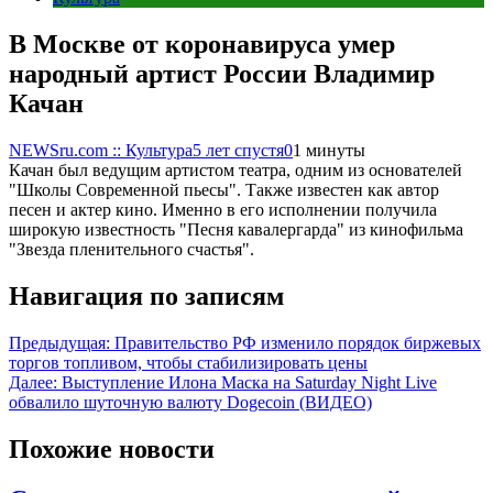
В Москве от коронавируса умер
народный артист России Владимир
Качан
NEWSru.com :: Культура
5 лет спустя
0
1 минуты
Качан был ведущим артистом театра, одним из основателей
"Школы Современной пьесы". Также известен как автор
песен и актер кино. Именно в его исполнении получила
широкую известность "Песня кавалергарда" из кинофильма
"Звезда пленительного счастья".
Навигация по записям
Предыдущая:
Правительство РФ изменило порядок биржевых
торгов топливом, чтобы стабилизировать цены
Далее:
Выступление Илона Маска на Saturday Night Live
обвалило шуточную валюту Dogecoin (ВИДЕО)
Похожие новости