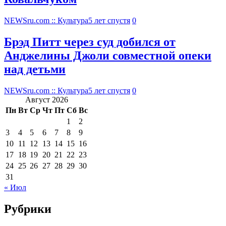
NEWSru.com :: Культура
5 лет спустя
0
Брэд Питт через суд добился от
Анджелины Джоли совместной опеки
над детьми
NEWSru.com :: Культура
5 лет спустя
0
Август 2026
Пн
Вт
Ср
Чт
Пт
Сб
Вс
1
2
3
4
5
6
7
8
9
10
11
12
13
14
15
16
17
18
19
20
21
22
23
24
25
26
27
28
29
30
31
« Июл
Рубрики