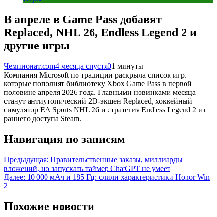
В апреле в Game Pass добавят
Replaced, NHL 26, Endless Legend 2 и
другие игры
Чемпионат.com
4 месяца спустя
0
1 минуты
Компания Microsoft по традиции раскрыла список игр,
которые пополнят библиотеку Xbox Game Pass в первой
половине апреля 2026 года. Главными новинками месяца
станут антиутопический 2D-экшен Replaced, хоккейный
симулятор EA Sports NHL 26 и стратегия Endless Legend 2 из
раннего доступа Steam.
Навигация по записям
Предыдущая:
Правительственные заказы, миллиарды
вложений, но запускать таймер ChatGPT не умеет
Далее:
10 000 мАч и 185 Гц: слили характеристики Honor Win
2
Похожие новости